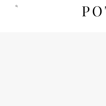
PO
PO