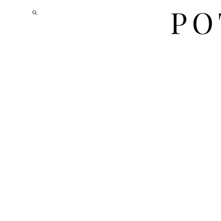
PO
PO